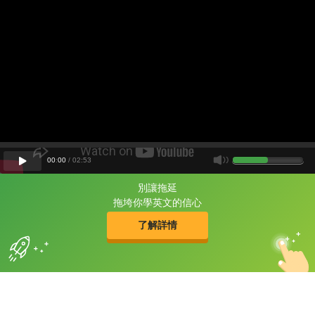
00
:
00
/
02
:
53
別讓拖延
片尾有
攻其不背
拖垮你學英文的信心
的品牌故事
了解詳情