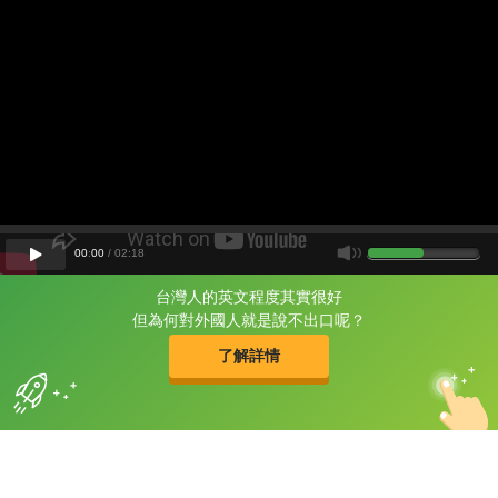
00
:
00
/
02
:
18
台灣人的英文程度其實很好
片尾有
攻其不背
但為何對外國人就是說不出口呢？
的品牌故事
了解詳情