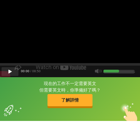
00
:
00
/
08
:
50
現在的工作不一定需要英文
片尾有
攻其不背
但需要英文時，你準備好了嗎？
的品牌故事
了解詳情