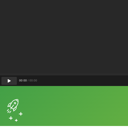
00
:
00
/
00
:
00