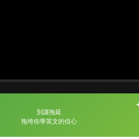
片尾有
攻其不背
別讓拖延
的品牌故事
拖垮你學英文的信心