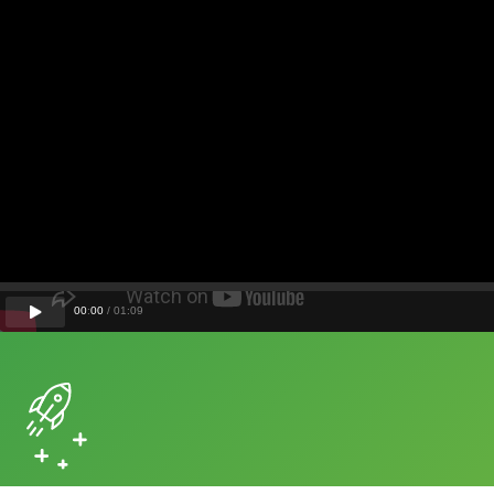
00
:
00
/
01
:
09