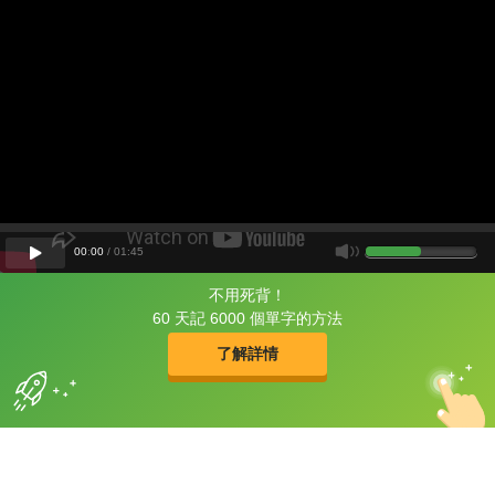
00
:
00
/
01
:
45
不用死背！
片尾有
攻其不背
60 天記 6000 個單字的方法
的品牌故事
了解詳情