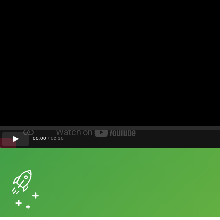
00
:
00
/
02
:
16