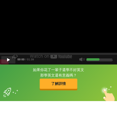
00
:
00
/
01
:
39
如果你花了一輩子還學不好英文
片尾有
攻其不背
那學英文還有意義嗎？
的品牌故事
了解詳情