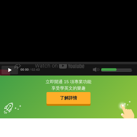
00
:
00
/
02
:
43
立即開通 15 項專業功能
片尾有
攻其不背
享受學英文的樂趣
的品牌故事
了解詳情