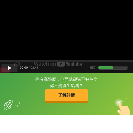
00
:
00
/
02
:
48
你有高學歷，但面試卻講不好英文
片尾有
攻其不背
你不覺得生氣嗎？
的品牌故事
了解詳情