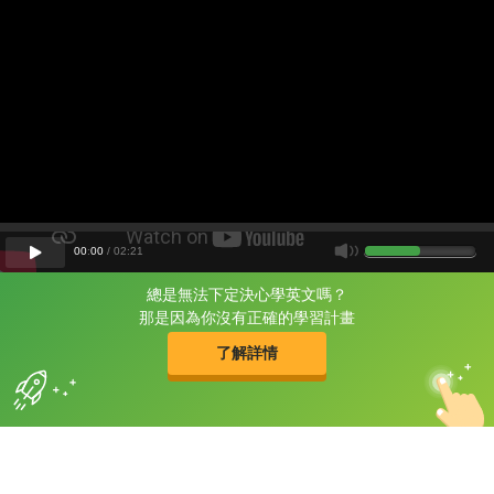
00
:
00
/
02
:
21
總是無法下定決心學英文嗎？
片尾有
攻其不背
那是因為你沒有正確的學習計畫
的品牌故事
了解詳情