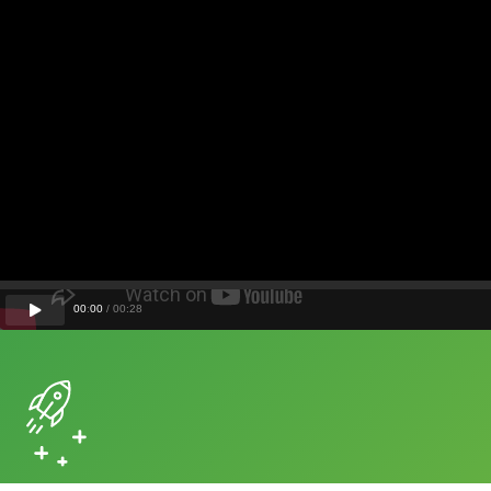
00
:
00
/
00
:
28