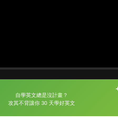
片尾有
攻其不背
自學英文總是沒計畫？
的品牌故事
攻其不背讓你 30 天學好英文