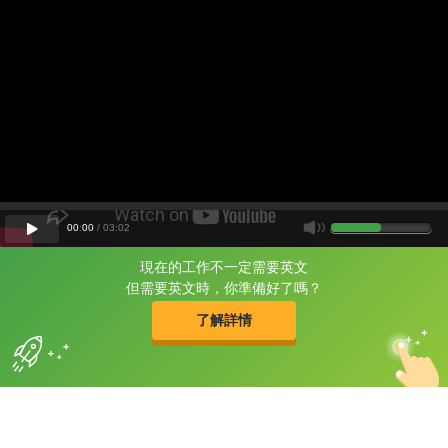
00
:
00
/
03
:
02
現在的工作不一定需要英文
片尾有
攻其不背
但需要英文時，你準備好了嗎？
的品牌故事
了解詳情