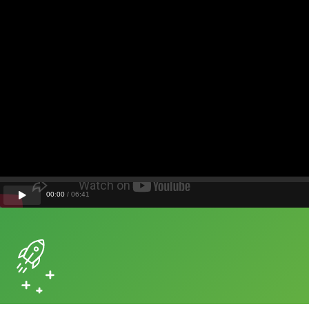
00
:
00
/
06
:
41