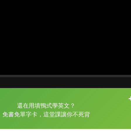
片尾有
攻其不背
還在用填鴨式學英文？
的品牌故事
免書免單字卡，這堂課讓你不死背