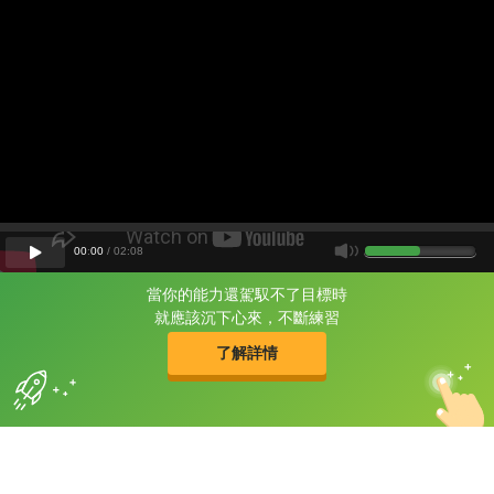
00
:
00
/
02
:
08
當你的能力還駕馭不了目標時
片尾有
攻其不背
就應該沉下心來，不斷練習
的品牌故事
了解詳情