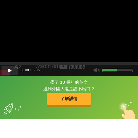
00
:
00
/
02
:
15
學了 10 幾年的英文
片尾有
攻其不背
遇到外國人還是說不出口？
的品牌故事
了解詳情