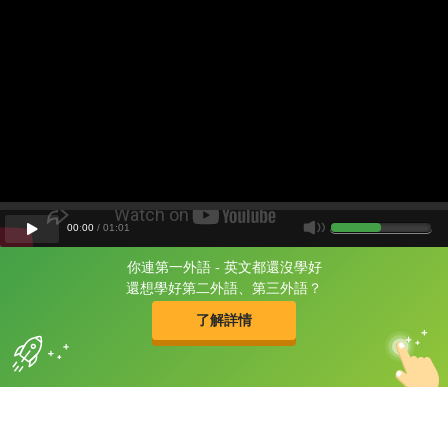
00
:
00
/
01
:
01
你連第一外語 - 英文都還沒學好
片尾有
攻其不背
還想學好第二外語、第三外語？
的品牌故事
了解詳情