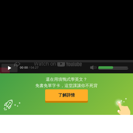
00
:
00
/
04
:
27
還在用填鴨式學英文？
片尾有
攻其不背
免書免單字卡，這堂課讓你不死背
的品牌故事
了解詳情