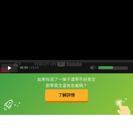
00
:
00
/
03
:
19
如果你花了一輩子還學不好英文
片尾有
攻其不背
那學英文還有意義嗎？
的品牌故事
了解詳情