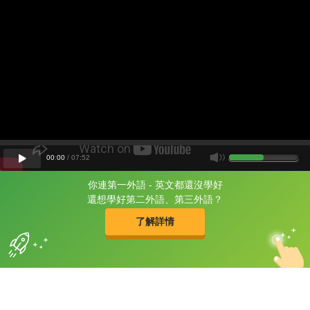
00
:
00
/
07
:
52
你連第一外語 - 英文都還沒學好
片尾有
攻其不背
還想學好第二外語、第三外語？
的品牌故事
了解詳情