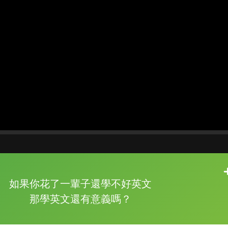
片尾有
攻其不背
如果你花了一輩子還學不好英文
的品牌故事
那學英文還有意義嗎？