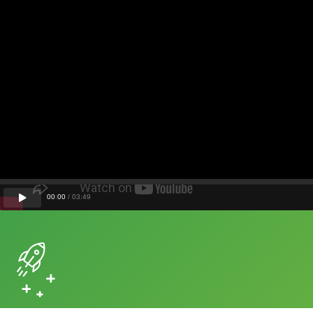
00
:
00
/
03
:
49