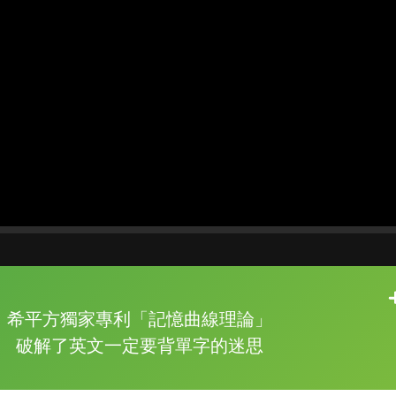
片尾有
攻其不背
希平方獨家專利「記憶曲線理論」
的品牌故事
破解了英文一定要背單字的迷思