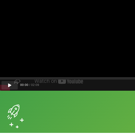
00
:
00
/
02
:
09