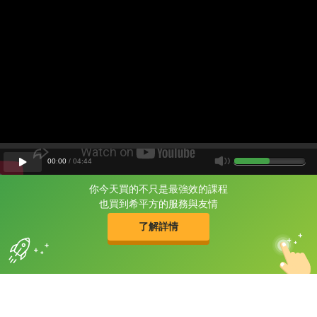
00
:
00
/
04
:
44
你今天買的不只是最強效的課程
片尾有
攻其不背
也買到希平方的服務與友情
的品牌故事
了解詳情