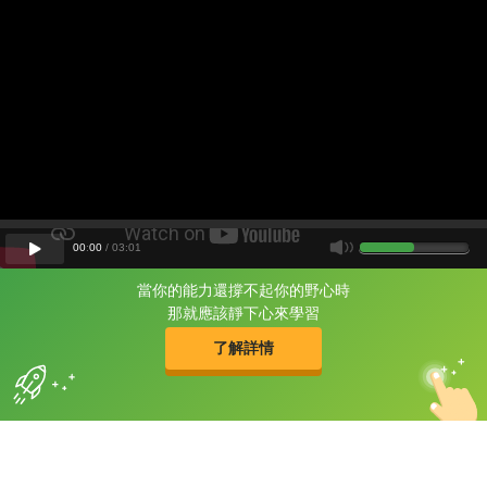
00
:
00
/
03
:
01
當你的能力還撐不起你的野心時
片尾有
攻其不背
那就應該靜下心來學習
的品牌故事
了解詳情