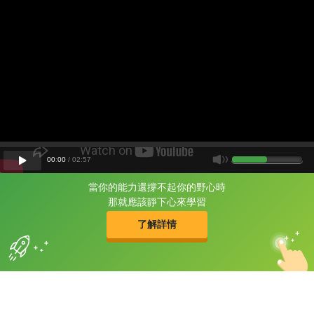
00
:
00
/
02
:
57
當你的能力還撐不起你的野心時
片尾有
攻其不背
那就應該靜下心來學習
的品牌故事
了解詳情