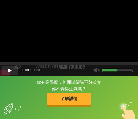
00
:
00
/
01
:
30
你有高學歷，但面試卻講不好英文
片尾有
攻其不背
你不覺得生氣嗎？
的品牌故事
了解詳情