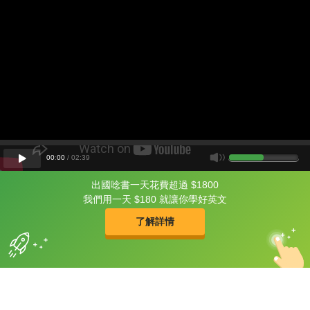
00
:
00
/
02
:
39
出國唸書一天花費超過 $1800
片尾有
攻其不背
我們用一天 $180 就讓你學好英文
的品牌故事
了解詳情