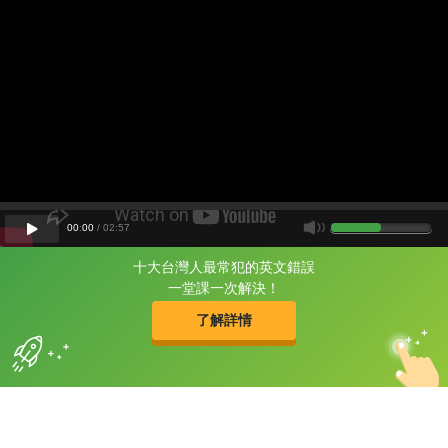
00
:
00
/
02
:
57
十大台灣人最常犯的英文錯誤
片尾有
攻其不背
一堂課一次解決！
的品牌故事
了解詳情