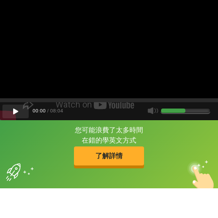
00
:
00
/
08
:
04
您可能浪費了太多時間
片尾有
攻其不背
在錯的學英文方式
的品牌故事
了解詳情