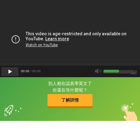
00
:
00
/
00
:
00
別人都在認真學英文了
片尾有
攻其不背
你還在等什麼呢？
的品牌故事
了解詳情