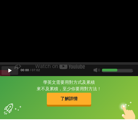
00
:
00
/
07
:
02
學英文需要用對方式及累積
片尾有
攻其不背
來不及累積，至少你要用對方法！
的品牌故事
了解詳情