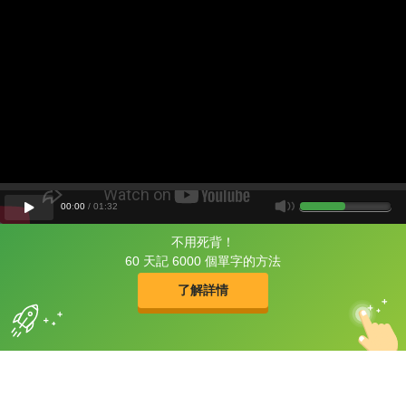
00
:
00
/
01
:
32
不用死背！
片尾有
攻其不背
60 天記 6000 個單字的方法
的品牌故事
了解詳情