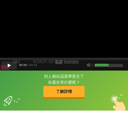
00
:
00
/
04
:
41
別人都在認真學英文了
片尾有
攻其不背
你還在等什麼呢？
的品牌故事
了解詳情