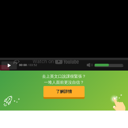
00
:
00
/
03
:
52
去上英文口說課很緊張？
片尾有
攻其不背
一堆人面前更沒自信？
的品牌故事
了解詳情