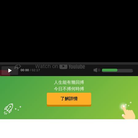
00
:
00
/
02
:
17
人生能有幾回搏
片尾有
攻其不背
今日不搏何時搏
的品牌故事
了解詳情