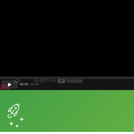
00
:
00
/
02
:
45