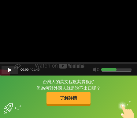
00
:
00
/
01
:
45
台灣人的英文程度其實很好
片尾有
攻其不背
但為何對外國人就是說不出口呢？
的品牌故事
了解詳情