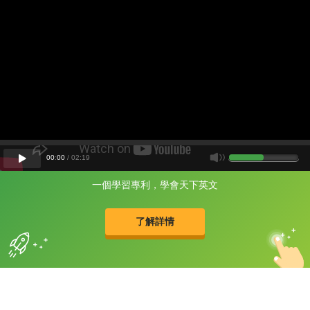
00
:
00
/
02
:
19
一個學習專利，學會天下英文
片尾有
攻其不背
的品牌故事
了解詳情