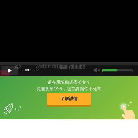
00
:
00
/
02
:
51
還在用填鴨式學英文？
片尾有
攻其不背
免書免單字卡，這堂課讓你不死背
的品牌故事
了解詳情