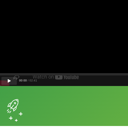
00
:
00
/
02
:
41