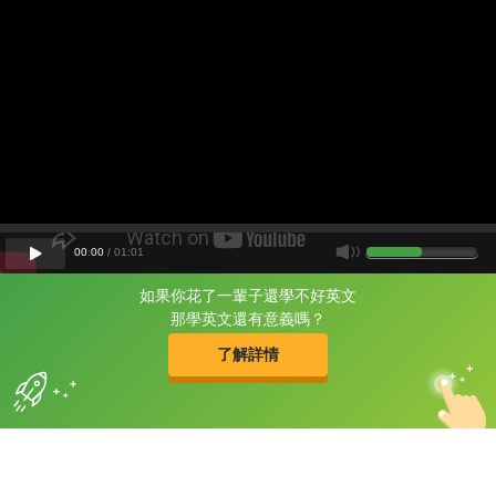
00
:
00
/
01
:
01
如果你花了一輩子還學不好英文
片尾有
攻其不背
那學英文還有意義嗎？
的品牌故事
了解詳情