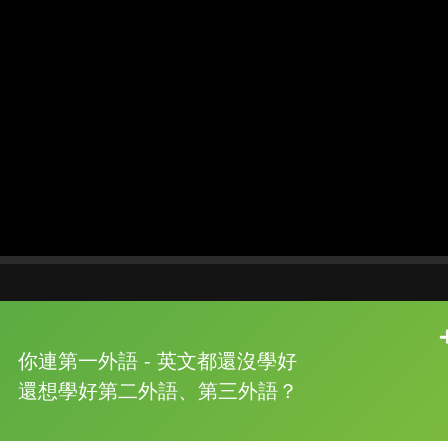
片尾有
攻其不背
你連第一外語 - 英文都還沒學好
的品牌故事
還想學好第二外語、第三外語？