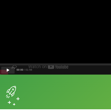
00
:
00
/
01
:
56