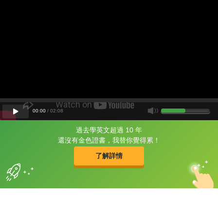
00
:
00
/
02
:
08
過去學英文超過 10 年
片尾有
攻其不背
還沒有金色證書，我替你覺得累！
的品牌故事
了解詳情