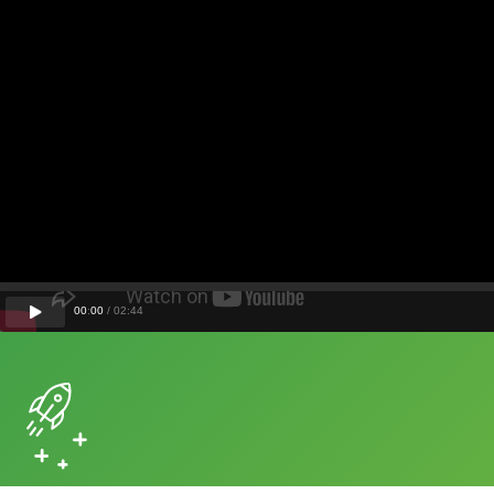
00
:
00
/
02
:
44