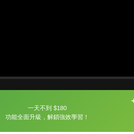
片尾有
攻其不背
一天不到 $180
的品牌故事
功能全面升級，解鎖強效學習！