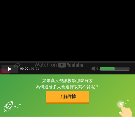
00
:
00
/
01
:
51
如果真人視訊教學那麼有效
片尾有
攻其不背
為何這麼多人會選擇攻其不背呢？
的品牌故事
了解詳情