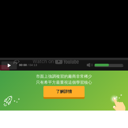
00
:
00
/
04
:
13
市面上強調複習的廠商非常稀少
片尾有
攻其不背
只有希平方最重視這個學習核心
的品牌故事
了解詳情