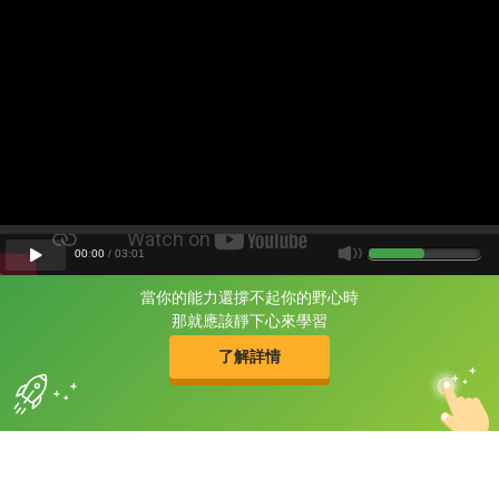
00
:
00
/
03
:
01
當你的能力還撐不起你的野心時
片尾有
攻其不背
那就應該靜下心來學習
的品牌故事
了解詳情