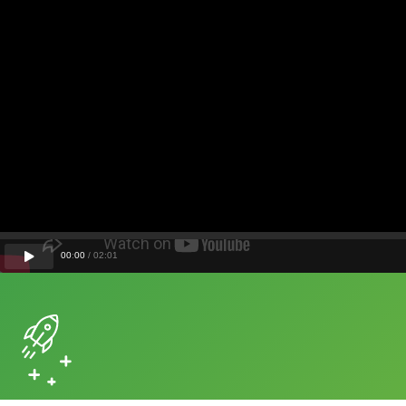
00
:
00
/
02
:
01