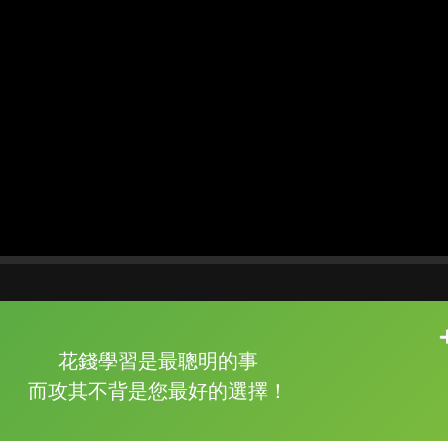
片尾有
攻其不背
花錢學習是最聰明的事
的品牌故事
而攻其不背是您最好的選擇！