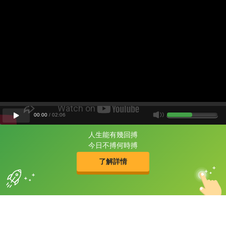
00
:
00
/
02
:
06
人生能有幾回搏
片尾有
攻其不背
今日不搏何時搏
的品牌故事
了解詳情