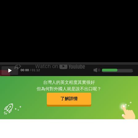
00
:
00
/
01
:
12
台灣人的英文程度其實很好
片尾有
攻其不背
但為何對外國人就是說不出口呢？
的品牌故事
了解詳情